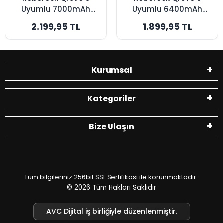
Uyumlu 7000mAh
Uyumlu 6400mAh
Robot Süpürge
Robot Süpürge
2.199,95 TL
1.899,95 TL
Bataryası - Kutusuz
Bataryası - Kutusuz
Model - Maksimum
Model - Yüksek
Kapasite
Kapasite
Kurumsal
Kategoriler
Bize Ulaşın
Tüm bilgileriniz 256bit SSL Sertifikası ile korunmaktadır.
© 2026
Tüm Hakları Saklıdır
AVC Dijital iş birliğiyle düzenlenmiştir.