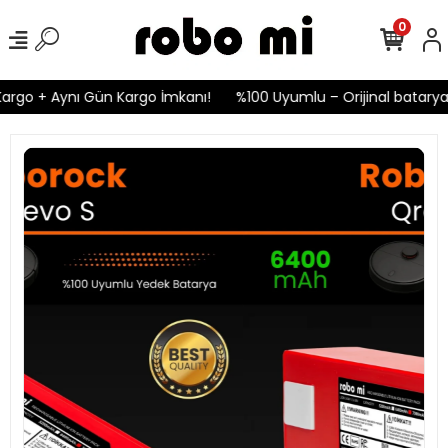
0
rgo + Aynı Gün Kargo İmkanı!
%100 Uyumlu – Orijinal bataryala