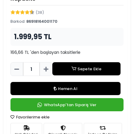
(38)
Barkod:
86918164001170
1.999,95 TL
166,66 TL 'den başlayan taksitlerle
Sepete Ekle
Hemen Al
WhatsApp'tan Sipariş Ver
Favorilerime ekle