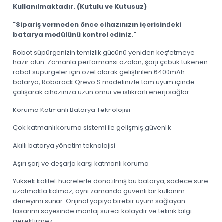
Kullanılmaktadır. (Kutulu ve Kutusuz)
"Sipariş vermeden önce cihazınızın içerisindeki
batarya modülünü kontrol ediniz."
Robot süpürgenizin temizlik gücünü yeniden keşfetmeye
hazır olun. Zamanla performansı azalan, şarjı çabuk tükenen
robot süpürgeler için özel olarak geliştirilen 6400mAh
batarya, Roborock Qrevo S modelinizle tam uyum içinde
çalışarak cihazınıza uzun ömür ve istikrarlı enerji sağlar.
Koruma Katmanlı Batarya Teknolojisi
Çok katmanlı koruma sistemi ile gelişmiş güvenlik
Akıllı batarya yönetim teknolojisi
Aşırı şarj ve deşarja karşı katmanlı koruma
Yüksek kaliteli hücrelerle donatılmış bu batarya, sadece süre
uzatmakla kalmaz, aynı zamanda güvenli bir kullanım
deneyimi sunar. Orijinal yapıya birebir uyum sağlayan
tasarımı sayesinde montaj süreci kolaydır ve teknik bilgi
gerektirmez.