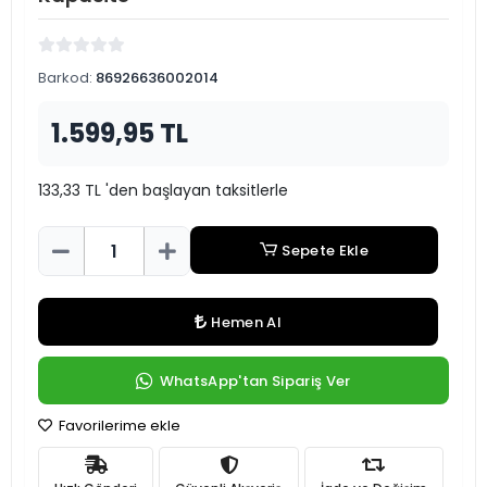
Barkod:
86926636002014
1.599,95 TL
133,33 TL 'den başlayan taksitlerle
Sepete Ekle
Hemen Al
WhatsApp'tan Sipariş Ver
Favorilerime ekle