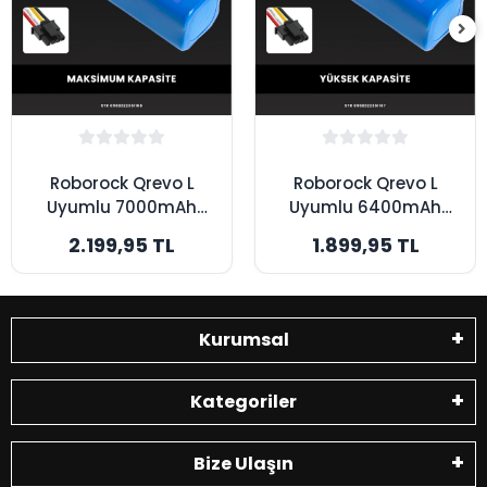
Roborock Qrevo L
Roborock Qrevo L
Uyumlu 7000mAh
Uyumlu 6400mAh
Robot Süpürge
Robot Süpürge
2.199,95 TL
1.899,95 TL
Bataryası - Kutusuz
Bataryası - Kutusuz
Model - - Maksimum
Model - - Yüksek
Kapasite
Kapasite
Kurumsal
Kategoriler
Bize Ulaşın