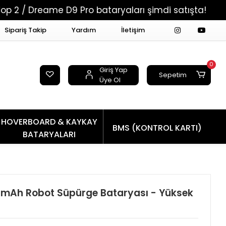
eame D9 Pro bataryaları şimdi satışta!
Tüm Sip
Sipariş Takip
Yardım
İletişim
0
Giriş Yap
Sepetim
Üye Ol
HOVERBOARD & KAYKAY
BMS (KONTROL KARTI)
BATARYALARI
mAh Robot Süpürge Bataryası - Yüksek