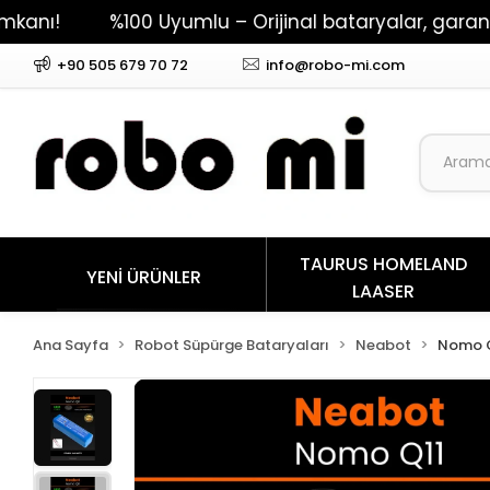
%100 Uyumlu – Orijinal bataryalar, garantili per
+90 505 679 70 72
info@robo-mi.com
TAURUS HOMELAND
YENİ ÜRÜNLER
LAASER
Ana Sayfa
Robot Süpürge Bataryaları
Neabot
Nomo 