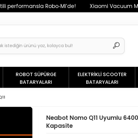
formansla Robo‑Mi’de!
Xiaomi Vacuum Mop 2 / Dr
ROBOT SÜPÜRGE
ELEKTRİKLİ SCOOTER
BATARYALARI
BATARYALARI
Q11
Neabot Nomo Q11 Uyumlu 6400
Kapasite