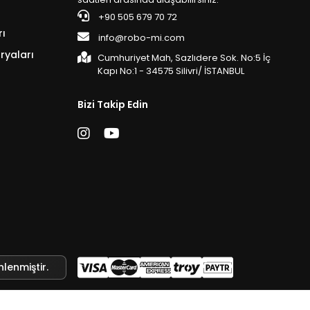
+90 505 679 70 72
rı
info@robo-mi.com
ryaları
Cumhuriyet Mah, Sazlıdere Sok. No:5 İç
Kapı No:1 - 34575 Silivri/ İSTANBUL
Bizi Takip Edin
nlenmiştir.