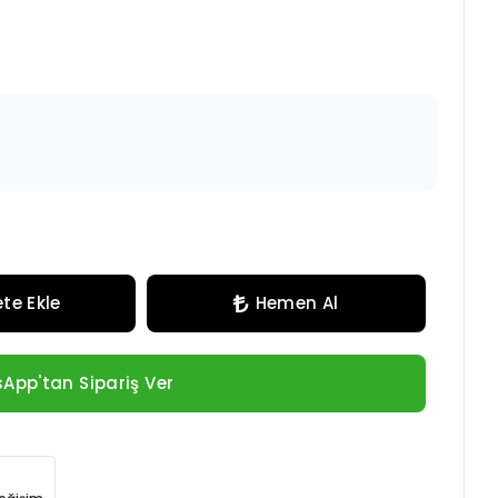
te Ekle
Hemen Al
App'tan Sipariş Ver