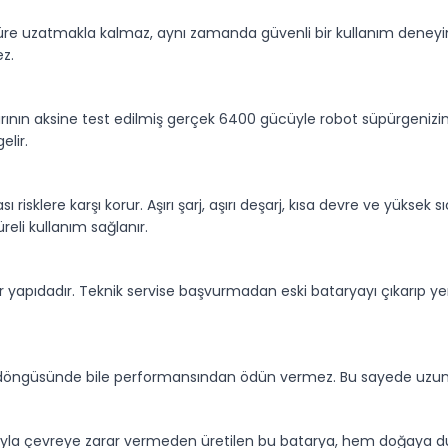
süre uzatmakla kalmaz, aynı zamanda güvenli bir kullanım deneyim
ez.
arının aksine test edilmiş gerçek 6400 gücüyle robot süpürgenizi
elir.
ı risklere karşı korur. Aşırı şarj, aşırı deşarj, kısa devre ve yüksek 
eli kullanım sağlanır.
ir yapıdadır. Teknik servise başvurmadan eski bataryayı çıkarıp yen
şarj döngüsünde bile performansından ödün vermez. Bu sayede uzun
ımıyla çevreye zarar vermeden üretilen bu batarya, hem doğaya duy