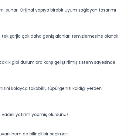
i sunar. Orijinal yapıya birebir uyum sağlayan tasarımı
n tek şarjla çok daha geniş alanları temizlemesine olanak
sıcaklık gibi durumlara karşı geliştirilmiş sistem sayesinde
isini kolayca takabilir, süpürgenizi kaldığı yerden
 vadeli yatırım yapmış olursunuz.
arlı hem de bilinçli bir seçimdir.