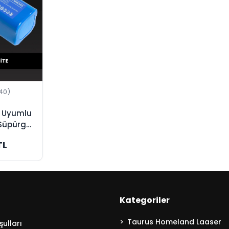
40)
 Uyumlu
Süpürge
ijinal
TL
Kategoriler
Taurus Homeland Laaser
ulları