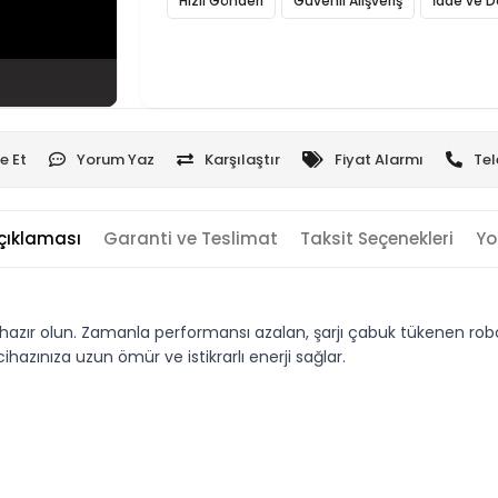
Hızlı Gönderi
Güvenli Alışveriş
İade ve D
e Et
Yorum Yaz
Karşılaştır
Fiyat Alarmı
Tel
çıklaması
Garanti ve Teslimat
Taksit Seçenekleri
Yo
ır olun. Zamanla performansı azalan, şarjı çabuk tükenen robot s
zınıza uzun ömür ve istikrarlı enerji sağlar.