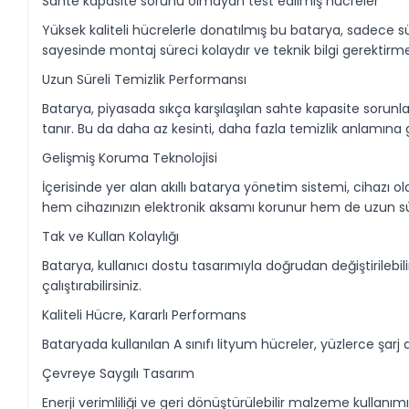
Sahte kapasite sorunu olmayan test edilmiş hücreler
Yüksek kaliteli hücrelerle donatılmış bu batarya, sadece 
sayesinde montaj süreci kolaydır ve teknik bilgi gerektirm
Uzun Süreli Temizlik Performansı
Batarya, piyasada sıkça karşılaşılan sahte kapasite sorunl
tanır. Bu da daha az kesinti, daha fazla temizlik anlamına g
Gelişmiş Koruma Teknolojisi
İçerisinde yer alan akıllı batarya yönetim sistemi, cihazı olas
hem cihazınızın elektronik aksamı korunur hem de uzun sür
Tak ve Kullan Kolaylığı
Batarya, kullanıcı dostu tasarımıyla doğrudan değiştirilebil
çalıştırabilirsiniz.
Kaliteli Hücre, Kararlı Performans
Bataryada kullanılan A sınıfı lityum hücreler, yüzlerce 
Çevreye Saygılı Tasarım
Enerji verimliliği ve geri dönüştürülebilir malzeme kullan