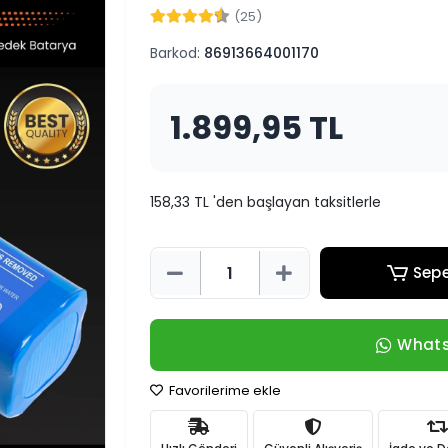
(25)
Barkod:
86913664001170
1.899,95 TL
158,33 TL 'den başlayan taksitlerle
Sepe
Whats
Favorilerime ekle