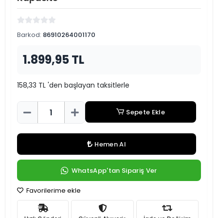
Barkod:
86910264001170
1.899,95 TL
158,33 TL 'den başlayan taksitlerle
Sepete Ekle
Hemen Al
WhatsApp'tan Sipariş Ver
Favorilerime ekle