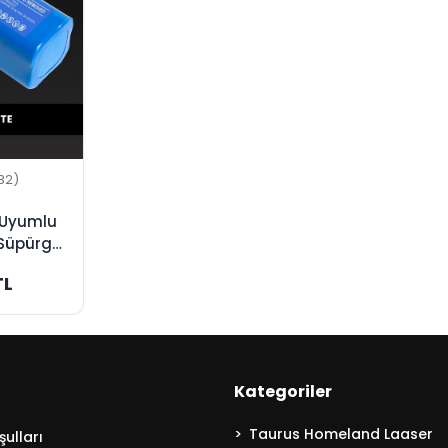
32)
 Uyumlu
Süpürge
üksek
TL
Kategoriler
Taurus Homeland Laaser
ulları