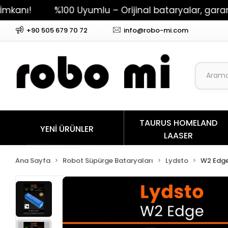
%100 Uyumlu – Orijinal bataryalar, garantili pe
+90 505 679 70 72
info@robo-mi.com
TAURUS HOMELAND
YENİ ÜRÜNLER
LAASER
Ana Sayfa
Robot Süpürge Bataryaları
Lydsto
W2 Edg