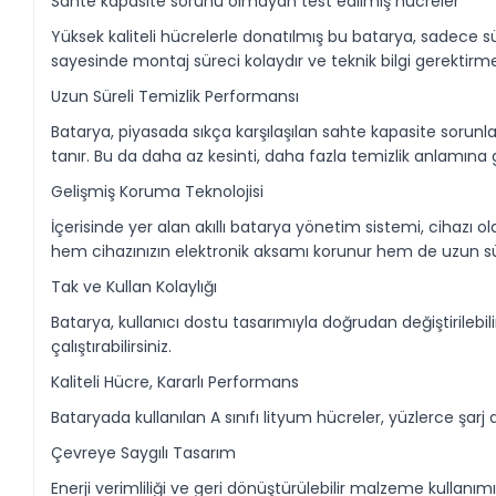
Sahte kapasite sorunu olmayan test edilmiş hücreler
Yüksek kaliteli hücrelerle donatılmış bu batarya, sadece 
sayesinde montaj süreci kolaydır ve teknik bilgi gerektirm
Uzun Süreli Temizlik Performansı
Batarya, piyasada sıkça karşılaşılan sahte kapasite sorunl
tanır. Bu da daha az kesinti, daha fazla temizlik anlamına g
Gelişmiş Koruma Teknolojisi
İçerisinde yer alan akıllı batarya yönetim sistemi, cihazı olas
hem cihazınızın elektronik aksamı korunur hem de uzun sür
Tak ve Kullan Kolaylığı
Batarya, kullanıcı dostu tasarımıyla doğrudan değiştirilebil
çalıştırabilirsiniz.
Kaliteli Hücre, Kararlı Performans
Bataryada kullanılan A sınıfı lityum hücreler, yüzlerce 
Çevreye Saygılı Tasarım
Enerji verimliliği ve geri dönüştürülebilir malzeme kullan