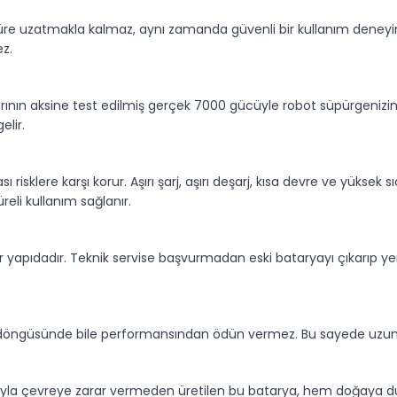
süre uzatmakla kalmaz, aynı zamanda güvenli bir kullanım deneyim
ez.
arının aksine test edilmiş gerçek 7000 gücüyle robot süpürgenizi
elir.
ı risklere karşı korur. Aşırı şarj, aşırı deşarj, kısa devre ve yüksek 
eli kullanım sağlanır.
ir yapıdadır. Teknik servise başvurmadan eski bataryayı çıkarıp yen
şarj döngüsünde bile performansından ödün vermez. Bu sayede uzun
ımıyla çevreye zarar vermeden üretilen bu batarya, hem doğaya duy