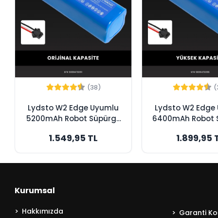
(38)
(
Lydsto W2 Edge Uyumlu
Lydsto W2 Edge
5200mAh Robot Süpürge
6400mAh Robot 
Bataryası - Orijinal
Bataryası - Y
1.549,95 TL
1.899,95 
Kapasite
Kapasite
Kurumsal
Hakkımızda
Garanti Koş