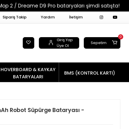
eame D9 Pro bataryaları şimdi satışta!
Tüm Si
Sipariş Takip
Yardım
İletişim
0
Giriş Yap
Sepetim
Üye Ol
HOVERBOARD & KAYKAY
BMS (KONTROL KARTI)
BATARYALARI
Ah Robot Süpürge Bataryası -