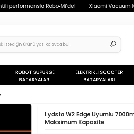
rformansla Robo‑Mi’de!
Xiaomi Vacuum Mop 2 / Dr
ROBOT SÜPÜRGE
ELEKTRİKLİ SCOOTER
BATARYALARI
BATARYALARI
e
Lydsto W2 Edge Uyumlu 7000m
Maksimum Kapasite