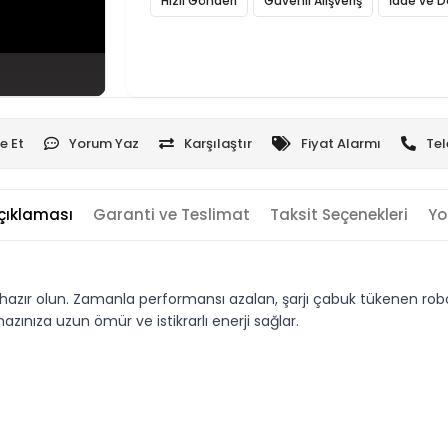
Hızlı Gönderi
Güvenli Alışveriş
İade ve D
e Et
Yorum Yaz
Karşılaştır
Fiyat Alarmı
Tel
çıklaması
Garanti ve Teslimat
Taksit Seçenekleri
Yo
ır olun. Zamanla performansı azalan, şarjı çabuk tükenen robot s
ınıza uzun ömür ve istikrarlı enerji sağlar.