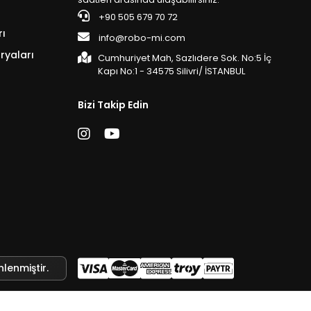
+90 505 679 70 72
rı
info@robo-mi.com
ryaları
Cumhuriyet Mah, Sazlıdere Sok. No:5 İç
Kapı No:1 - 34575 Silivri/ İSTANBUL
Bizi Takip Edin
nlenmiştir.