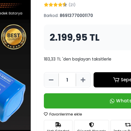
(21)
Barkod:
86913770001170
2.199,95 TL
183,33 TL 'den başlayan taksitlerle
Sepe
Whats
Favorilerime ekle