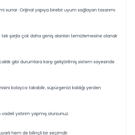
i sunar. Orijinal yapıya birebir uyum sağlayan tasarımı
n tek şarjla çok daha geniş alanları temizlemesine olanak
sıcaklık gibi durumlara karşı geliştirilmiş sistem sayesinde
isini kolayca takabilir, süpürgenizi kaldığı yerden
 vadeli yatırım yapmış olursunuz.
arlı hem de bilinçli bir seçimdir.