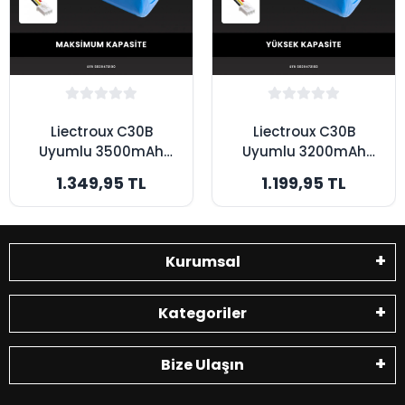
Liectroux C30B
Liectroux C30B
Uyumlu 3500mAh
Uyumlu 3200mAh
Robot Süpürge
Robot Süpürge
1.349,95 TL
1.199,95 TL
Bataryası -
Bataryası - Yüksek
Maksimum Kapasite
Kapasite
Kurumsal
Kategoriler
Bize Ulaşın