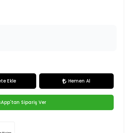
te Ekle
Hemen Al
App'tan Sipariş Ver