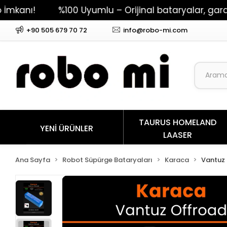
%100 Uyumlu – Orijinal bataryalar, garantili pe
+90 505 679 70 72
info@robo-mi.com
TAURUS HOMELAND
YENİ ÜRÜNLER
LAASER
Ana Sayfa
Robot Süpürge Bataryaları
Karaca
Vantuz