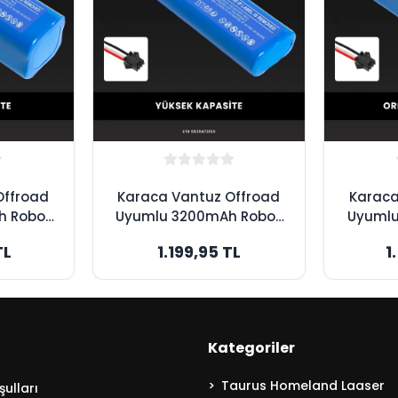
Offroad
Karaca Vantuz Offroad
Karaca
h Robot
Uyumlu 3200mAh Robot
Uyumlu
yası -
Süpürge Bataryası -
Süpür
TL
1.199,95 TL
1
site
Yüksek Kapasite
Ori
Kategoriler
Taurus Homeland Laaser
ulları