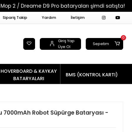
reame D9 Pro bataryaları şimdi satışta!
Tüm Si
Sipariş Takip
Yardım
İletişim
0
Giriş Yap
Sepetim
Üye Ol
HOVERBOARD & KAYKAY
BMS (KONTROL KARTI)
BATARYALARI
u 7000mAh Robot Süpürge Bataryası -