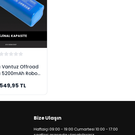
 Vantuz Offroad
 5200mAh Robot
ge Bataryası -
.549,95 TL
jinal Kapasite
Bize Ulaşın
Haftaiçi 09:00 - 19:00 Cumartesi 10:00 - 17:00
saatleri arasında ulaşabilirsiniz.