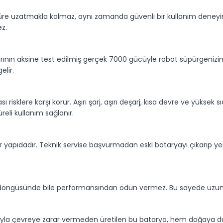
süre uzatmakla kalmaz, aynı zamanda güvenli bir kullanım deneyim
ez.
arının aksine test edilmiş gerçek 7000 gücüyle robot süpürgenizi
elir.
ı risklere karşı korur. Aşırı şarj, aşırı deşarj, kısa devre ve yüksek 
eli kullanım sağlanır.
ir yapıdadır. Teknik servise başvurmadan eski bataryayı çıkarıp yen
şarj döngüsünde bile performansından ödün vermez. Bu sayede uzun
ımıyla çevreye zarar vermeden üretilen bu batarya, hem doğaya duy