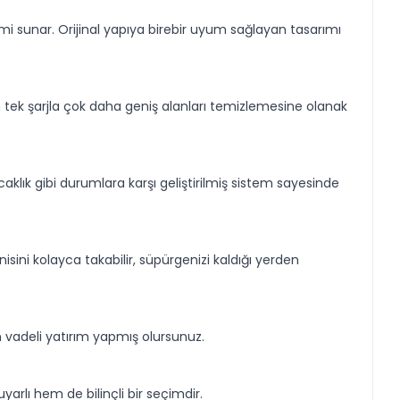
i sunar. Orijinal yapıya birebir uyum sağlayan tasarımı
n tek şarjla çok daha geniş alanları temizlemesine olanak
sıcaklık gibi durumlara karşı geliştirilmiş sistem sayesinde
isini kolayca takabilir, süpürgenizi kaldığı yerden
 vadeli yatırım yapmış olursunuz.
arlı hem de bilinçli bir seçimdir.