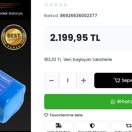
Barkod:
86926636002377
2.199,95 TL
183,33 TL 'den başlayan taksitlerle
Sepe
Whats
Favorilerime ekle