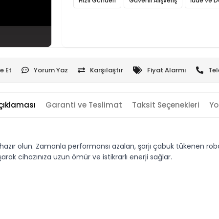
Hızlı Gönderi
Güvenli Alışveriş
İade ve D
e Et
Yorum Yaz
Karşılaştır
Fiyat Alarmı
Tel
çıklaması
Garanti ve Teslimat
Taksit Seçenekleri
Yo
ır olun. Zamanla performansı azalan, şarjı çabuk tükenen robot s
k cihazınıza uzun ömür ve istikrarlı enerji sağlar.