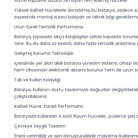
Sahte kapasite sorunu olmayan test edilmiş hücreler
Yüksek kaliteli hücrelerle donatılmış bu batarya, sadece 
sayesinde montaj süreci kolaydır ve teknik bilgi gerektirm
Uzun Süreli Temizlik Performansı
Batarya, piyasada sıkça karşılaşılan sahte kapasite sorunl
tanır. Bu da daha az kesinti, daha fazla temizlik anlamına g
Gelişmiş Koruma Teknolojisi
İçerisinde yer alan akıllı batarya yönetim sistemi, cihazı olas
hem cihazınızın elektronik aksamı korunur hem de uzun sür
Tak ve Kullan Kolaylığı
Batarya, kullanıcı dostu tasarımıyla doğrudan değiştirilebil
çalıştırabilirsiniz.
Kaliteli Hücre, Kararlı Performans
Bataryada kullanılan A sınıfı lityum hücreler, yüzlerce 
Çevreye Saygılı Tasarım
Enerji verimliliği ve geri dönüştürülebilir malzeme kullan