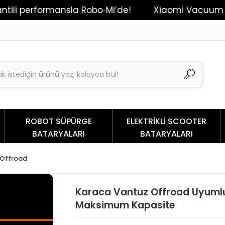
rformansla Robo‑Mi’de!
Xiaomi Vacuum Mop 2 / D
ROBOT SÜPÜRGE
ELEKTRİKLİ SCOOTER
BATARYALARI
BATARYALARI
 Offroad
Karaca Vantuz Offroad Uyuml
Maksimum Kapasite