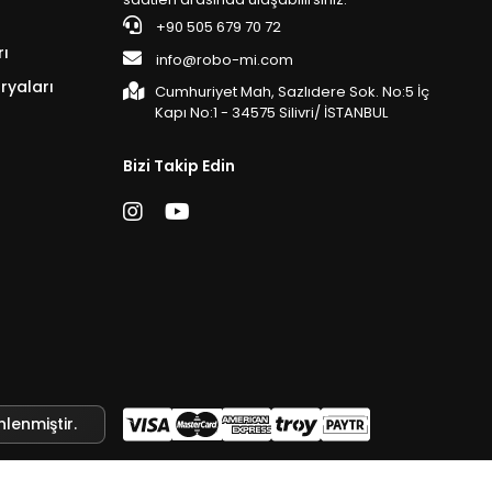
+90 505 679 70 72
rı
info@robo-mi.com
ryaları
Cumhuriyet Mah, Sazlıdere Sok. No:5 İç
Kapı No:1 - 34575 Silivri/ İSTANBUL
Bizi Takip Edin
nlenmiştir.