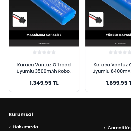
Karaca Vantuz Offroad
Karaca Vantuz 
Uyumlu 3500mAh Robot
Uyumlu 6400mA
Süpürge Bataryası -
Süpürge Batar
1.349,95 TL
1.899,95 
Maksimum Kapasite
Yüksek Kapa
Kurumsal
Hakkımızda
Garanti Koş