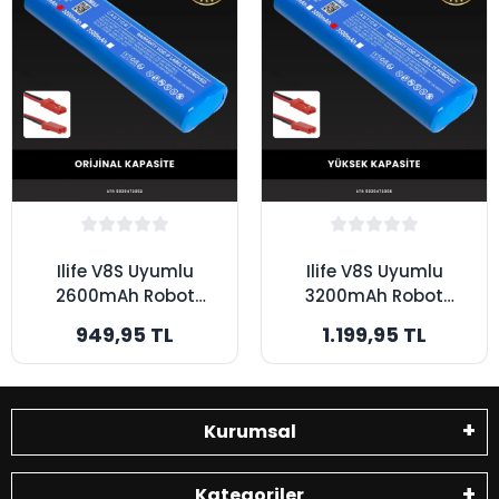
Ilife V8S Uyumlu
Ilife V8S Uyumlu
2600mAh Robot
3200mAh Robot
Süpürge Bataryası -
Süpürge Bataryası -
949,95 TL
1.199,95 TL
Orijinal Kapasite
Yüksek Kapasite
Kurumsal
Kategoriler