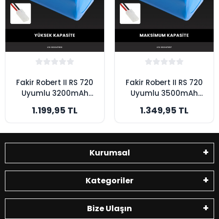
Fakir Robert II RS 720
Fakir Robert II RS 720
Uyumlu 3200mAh
Uyumlu 3500mAh
Robot Süpürge
Robot Süpürge
1.199,95 TL
1.349,95 TL
Bataryası - Yüksek
Bataryası -
Kapasite
Maksimum Kapasite
Kurumsal
Kategoriler
Bize Ulaşın