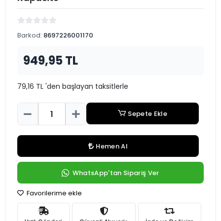
Barkod:
8697226001170
949,95 TL
79,16 TL 'den başlayan taksitlerle
Sepete Ekle
Hemen Al
WhatsApp'tan Sipariş Ver
Favorilerime ekle