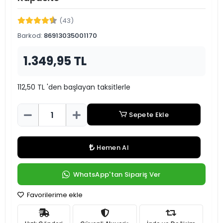
(43)
Barkod:
86913035001170
1.349,95 TL
112,50 TL 'den başlayan taksitlerle
Sepete Ekle
Hemen Al
WhatsApp'tan Sipariş Ver
Favorilerime ekle