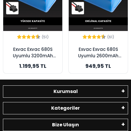
(51)
(61)
Exvac Exvac 680S
Exvac Exvac 680S
Uyumlu 3200mAh
Uyumlu 2600mAh
Robot Süpürge
Robot Süpürge
1.199,95 TL
949,95 TL
Bataryası - Yüksek
Bataryası - Orijinal
Kapasite
Kapasite
Kurumsal
Kategoriler
Bize Ulaşın