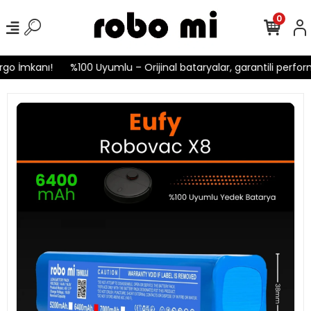
0
o İmkanı!
%100 Uyumlu – Orijinal bataryalar, garantili perform