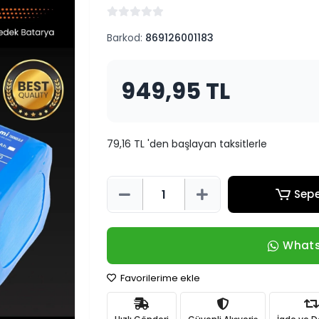
Barkod:
869126001183
949,95 TL
79,16 TL 'den başlayan taksitlerle
Sepe
Whats
Favorilerime ekle