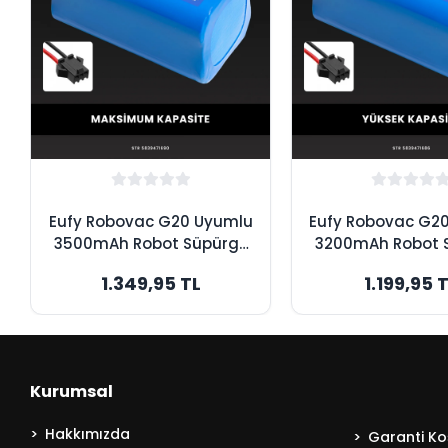
Eufy Robovac G20 Uyumlu
Eufy Robovac G2
3500mAh Robot Süpürge
3200mAh Robot 
Bataryası - Maksimum
Bataryası - Y
1.349,95 TL
1.199,95 
Kapasite
Kapasite
Kurumsal
Hakkımızda
Garanti Koş