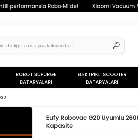
rformansla Robo‑Mi’de!
Xiaomi Vacuum Mop 2 / Dr
ROBOT SÜPÜRGE
ELEKTRİKLİ SCOOTER
BATARYALARI
BATARYALARI
G20
Eufy Robovac G20 Uyumlu 2600
Kapasite