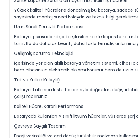
Sahte kapasite sorunu olmayan test edilmiş hücreler
Yüksek kaliteli hücrelerle donatılmış bu batarya, sadece 
sayesinde montaj süreci kolaydır ve teknik bilgi gerektirm
Uzun Süreli Temizlik Performansı
Batarya, piyasada sıkça karşılaşılan sahte kapasite sorunl
tanır. Bu da daha az kesinti, daha fazla temizlik anlamına g
Gelişmiş Koruma Teknolojisi
İçerisinde yer alan akıllı batarya yönetim sistemi, cihazı olas
hem cihazınızın elektronik aksamı korunur hem de uzun sür
Tak ve Kullan Kolaylığı
Batarya, kullanıcı dostu tasarımıyla doğrudan değiştirilebil
çalıştırabilirsiniz.
Kaliteli Hücre, Kararlı Performans
Bataryada kullanılan A sınıfı lityum hücreler, yüzlerce 
Çevreye Saygılı Tasarım
Enerji verimliliği ve geri dönüştürülebilir malzeme kullan