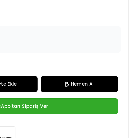
te Ekle
Hemen Al
App'tan Sipariş Ver