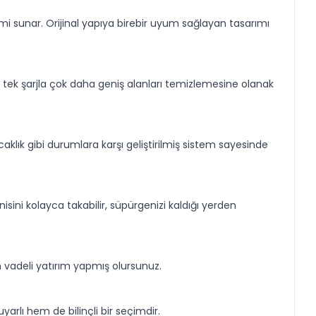
i sunar. Orijinal yapıya birebir uyum sağlayan tasarımı
n tek şarjla çok daha geniş alanları temizlemesine olanak
sıcaklık gibi durumlara karşı geliştirilmiş sistem sayesinde
isini kolayca takabilir, süpürgenizi kaldığı yerden
 vadeli yatırım yapmış olursunuz.
arlı hem de bilinçli bir seçimdir.