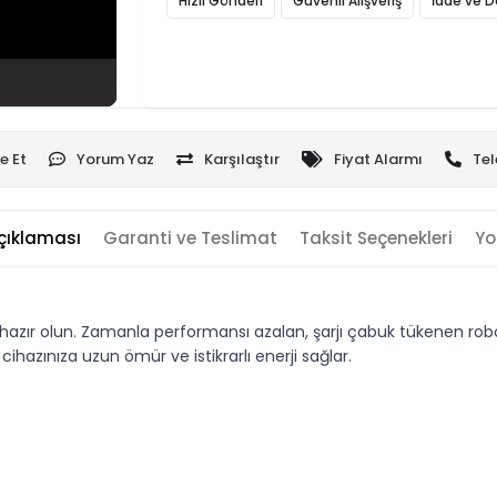
Hızlı Gönderi
Güvenli Alışveriş
İade ve D
e Et
Yorum Yaz
Karşılaştır
Fiyat Alarmı
Tel
çıklaması
Garanti ve Teslimat
Taksit Seçenekleri
Yo
ır olun. Zamanla performansı azalan, şarjı çabuk tükenen robot s
azınıza uzun ömür ve istikrarlı enerji sağlar.