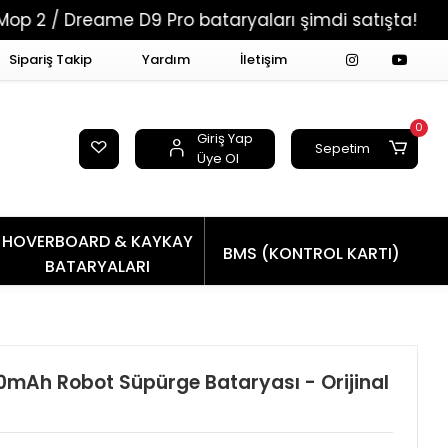
eame D9 Pro bataryaları şimdi satışta!
Tüm Si
Sipariş Takip
Yardım
İletişim
0
Giriş Yap
Sepetim
Üye Ol
HOVERBOARD & KAYKAY
BMS (KONTROL KARTI)
BATARYALARI
mAh Robot Süpürge Bataryası - Orijinal