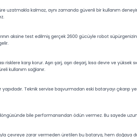
süre uzatmakla kalmaz, aynı zamanda güvenli bir kullanım deneyim
ez.
arının aksine test edilmiş gerçek 2600 gücüyle robot süpürgenizi
elir.
ı risklere karşı korur. Aşırı şarj, aşırı deşarj, kısa devre ve yüksek 
eli kullanım sağlanır.
ir yapıdadır. Teknik servise başvurmadan eski bataryayı çıkarıp yen
şarj döngüsünde bile performansından ödün vermez. Bu sayede uzun
ımıyla çevreye zarar vermeden üretilen bu batarya, hem doğaya duy