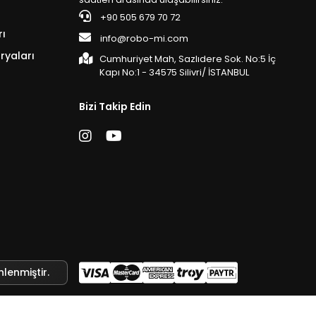
+90 505 679 70 72
rı
info@robo-mi.com
ryaları
Cumhuriyet Mah, Sazlıdere Sok. No:5 İç
Kapı No:1 - 34575 Silivri/ İSTANBUL
Bizi Takip Edin
nlenmiştir.