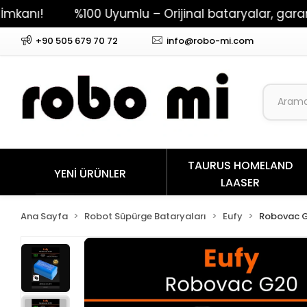
%100 Uyumlu – Orijinal bataryalar, garantili pe
+90 505 679 70 72
info@robo-mi.com
TAURUS HOMELAND
YENİ ÜRÜNLER
LAASER
Ana Sayfa
Robot Süpürge Bataryaları
Eufy
Robovac 