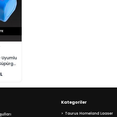
0 Uyumlu
Süpürge
üksek
TL
Kategoriler
Taurus Homeland Laaser
ulları