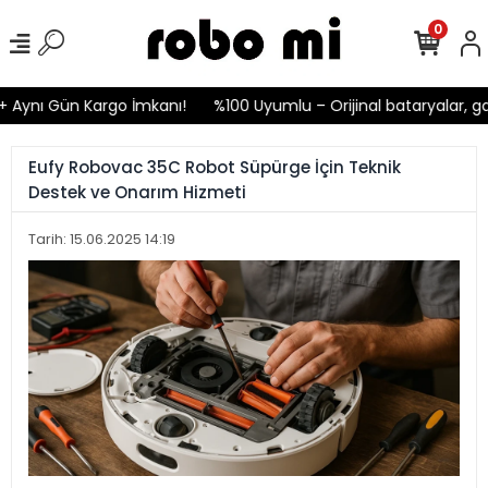
0
nı Gün Kargo İmkanı!
%100 Uyumlu – Orijinal bataryalar, garant
Eufy Robovac 35C Robot Süpürge İçin Teknik
Destek ve Onarım Hizmeti
Tarih: 15.06.2025 14:19