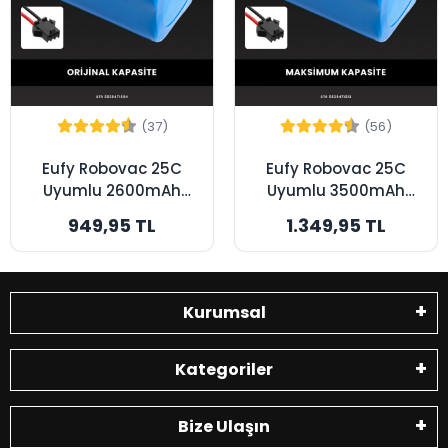
(37)
(56)
Eufy Robovac 25C
Eufy Robovac 25C
Uyumlu 2600mAh
Uyumlu 3500mAh
Robot Süpürge
Robot Süpürge
949,95 TL
1.349,95 TL
Bataryası - Orijinal
Bataryası -
Kapasite
Maksimum Kapasite
Kurumsal
Kategoriler
Bize Ulaşın