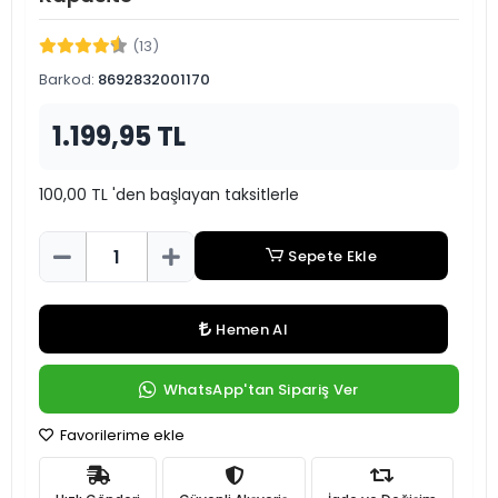
(13)
Barkod:
8692832001170
1.199,95 TL
100,00 TL 'den başlayan taksitlerle
Sepete Ekle
Hemen Al
WhatsApp'tan Sipariş Ver
Favorilerime ekle