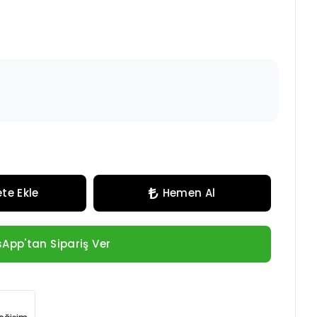
te Ekle
Hemen Al
App'tan Sipariş Ver