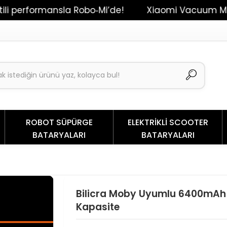
formansla Robo‑Mi’de!
Xiaomi Vacuum Mop 2 / Dre
ROBOT SÜPÜRGE
ELEKTRİKLİ SCOOTER
BATARYALARI
BATARYALARI
Bilicra Moby Uyumlu 6400mAh 
Kapasite