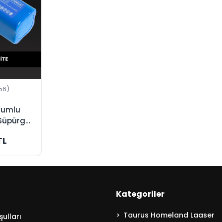
56)
Uyumlu
Süpürge
ijinal
TL
Kategoriler
Taurus Homeland Laaser
ulları