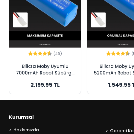
(49)
(
Bilicra Moby Uyumlu
Bilicra Moby 
7000mAh Robot Süpürge
5200mAh Robot 
Bataryası - Maksimum
Bataryası - Or
2.199,95 TL
1.549,95 
Kapasite
Kapasite
Kurumsal
Hakkımızda
Garanti Koş