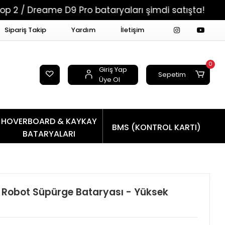
ame D9 Pro bataryaları şimdi satışta!
Tüm Sip
Sipariş Takip
Yardım
İletişim
0
Giriş Yap
Sepetim
Üye Ol
HOVERBOARD & KAYKAY
BMS (KONTROL KARTI)
BATARYALARI
Robot Süpürge Bataryası - Yüksek