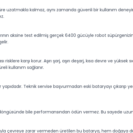
süre uzatmakla kalmaz, aynı zamanda güvenli bir kullanım deneyim
ez.
arının aksine test edilmiş gerçek 6400 gücüyle robot süpürgenizi
elir.
ı risklere karşı korur. Aşırı şarj, aşırı deşarj, kısa devre ve yüksek 
eli kullanım sağlanır.
ir yapıdadır. Teknik servise başvurmadan eski bataryayı çıkarıp yen
şarj döngüsünde bile performansından ödün vermez. Bu sayede uzun
ımıyla çevreye zarar vermeden üretilen bu batarya, hem doğaya duy