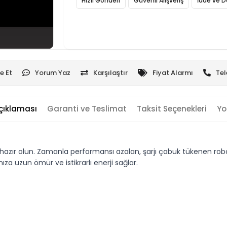
Hızlı Gönderi
Güvenli Alışveriş
İade ve D
e Et
Yorum Yaz
Karşılaştır
Fiyat Alarmı
Tel
çıklaması
Garanti ve Teslimat
Taksit Seçenekleri
Yo
ır olun. Zamanla performansı azalan, şarjı çabuk tükenen robot s
za uzun ömür ve istikrarlı enerji sağlar.