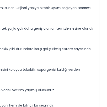
i sunar. Orijinal yapıya birebir uyum sağlayan tasarımı
n tek şarjla çok daha geniş alanları temizlemesine olanak
sıcaklık gibi durumlara karşı geliştirilmiş sistem sayesinde
isini kolayca takabilir, süpürgenizi kaldığı yerden
 vadeli yatırım yapmış olursunuz.
arlı hem de bilinçli bir seçimdir.