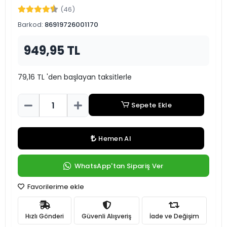
(46)
Barkod:
86919726001170
949,95 TL
79,16 TL 'den başlayan taksitlerle
Sepete Ekle
Hemen Al
WhatsApp'tan Sipariş Ver
Favorilerime ekle
Hızlı Gönderi
Güvenli Alışveriş
İade ve Değişim